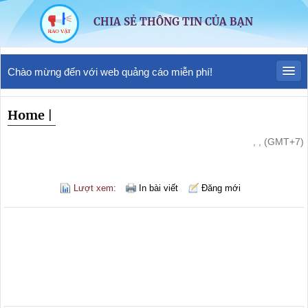
CHIA SẺ THÔNG TIN CỦA BẠN
Chào mừng đến với web quảng cáo miễn phí!
Home
|
, , (GMT+7)
Lượt xem:
In bài viết
Đăng mới