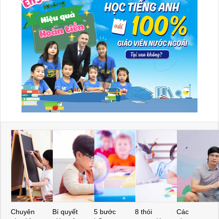
Chuyên
Bí quyết
5 bước
8 thói
Các