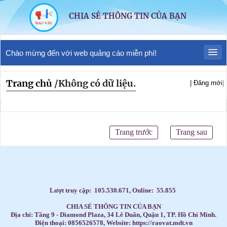
CHIA SẺ THÔNG TIN CỦA BẠN
Chào mừng đến với web quảng cáo miễn phí!
Trang chủ
/
Không có dữ liệu.
| Đăng mới
|
Trang trước
Trang sau
Lượt truy cập:
105.530.671
, Online:
55.855
CHIA SẺ THÔNG TIN CỦA BẠN
Địa chỉ: Tầng 9 - Diamond Plaza, 34 Lê Duẩn, Quận 1, TP. Hồ Chí Minh.
Điện thoại: 0856526578, Website: https://raovat.mdt.vn