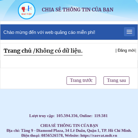
CHIA SẺ THÔNG TIN CỦA BẠN
Chào mừng đến với web quảng cáo miễn phí!
Trang chủ
/
Không có dữ liệu.
| Đăng mới
|
Trang trước
Trang sau
Lượt truy cập:
105.594.356
, Online:
119.581
CHIA SẺ THÔNG TIN CỦA BẠN
Địa chỉ: Tầng 9 - Diamond Plaza, 34 Lê Duẩn, Quận 1, TP. Hồ Chí Minh.
Điện thoại: 0856526578, Website: https://raovat.mdt.vn