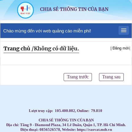
CHIA SẺ THÔNG TIN CỦA BẠN
Chào mừng đến với web quảng cáo miễn phí!
Trang chủ
/
Không có dữ liệu.
| Đăng mới
|
Trang trước
Trang sau
Lượt truy cập:
105.400.082
, Online:
79.810
CHIA SẺ THÔNG TIN CỦA BẠN
Địa chỉ: Tầng 9 - Diamond Plaza, 34 Lê Duẩn, Quận 1, TP. Hồ Chí Minh.
Điện thoại: 0856526578, Website: https://raovat.mdt.vn