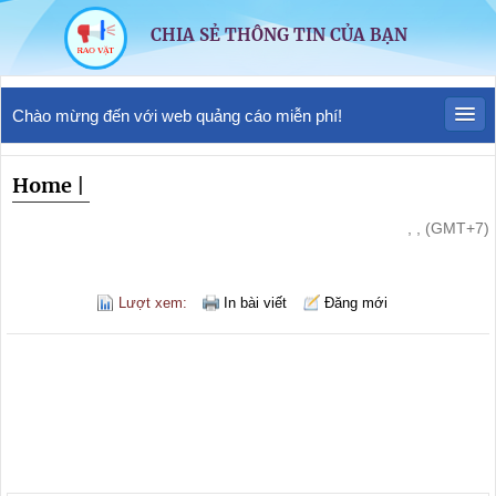
CHIA SẺ THÔNG TIN CỦA BẠN
Chào mừng đến với web quảng cáo miễn phí!
Home
|
, , (GMT+7)
Lượt xem:
In bài viết
Đăng mới