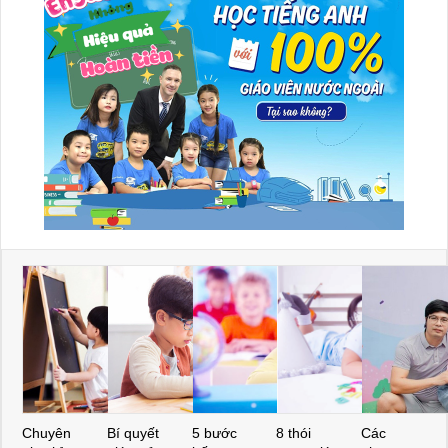
Chuyên
Bí quyết
5 bước
8 thói
Các