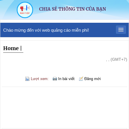
CHIA SẺ THÔNG TIN CỦA BẠN
Chào mừng đến với web quảng cáo miễn phí!
Home
|
, , (GMT+7)
Lượt xem:
In bài viết
Đăng mới