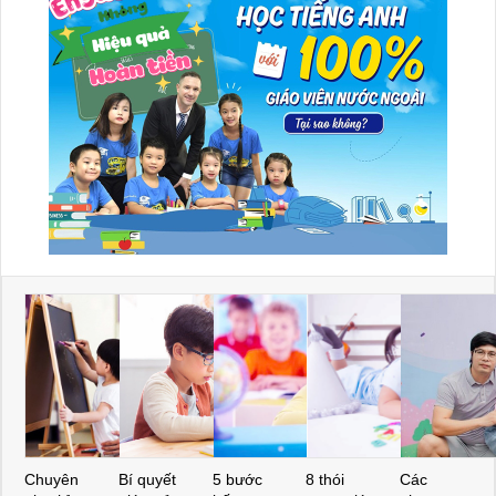
Chuyên
Bí quyết
5 bước
8 thói
Các