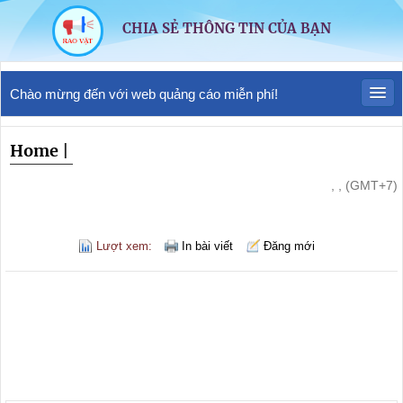
CHIA SẺ THÔNG TIN CỦA BẠN
Chào mừng đến với web quảng cáo miễn phí!
Home
|
, , (GMT+7)
Lượt xem:
In bài viết
Đăng mới