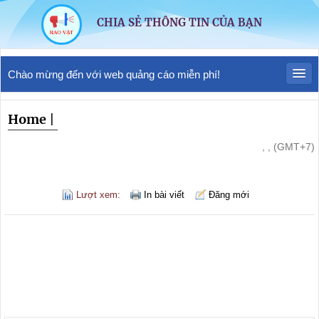
CHIA SẺ THÔNG TIN CỦA BẠN
Chào mừng đến với web quảng cáo miễn phí!
Home
|
, , (GMT+7)
Lượt xem:
In bài viết
Đăng mới