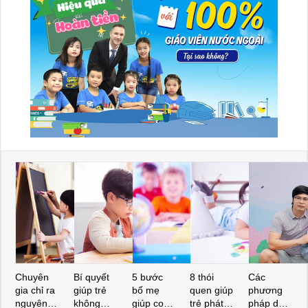
Chuyên
Bí quyết
5 bước
8 thói
Các
gia chỉ ra
giúp trẻ
bố mẹ
quen giúp
phương
nguyên
không
giúp con
trẻ phát
pháp dạy