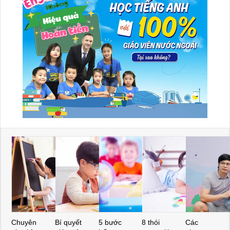
Chuyên
Bí quyết
5 bước
8 thói
Các