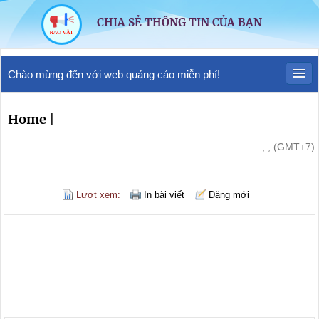
CHIA SẺ THÔNG TIN CỦA BẠN
Chào mừng đến với web quảng cáo miễn phí!
Home
|
, , (GMT+7)
Lượt xem:
In bài viết
Đăng mới