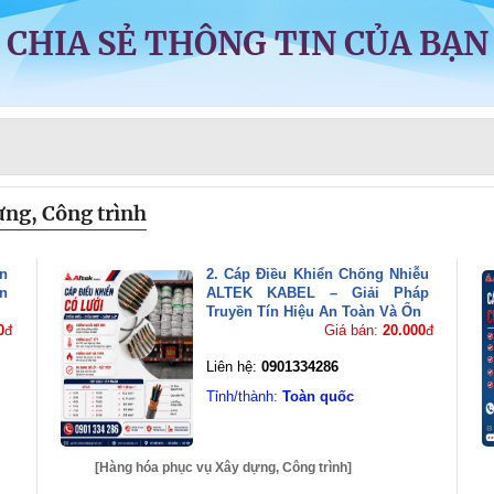
CHIA SẺ THÔNG TIN CỦA BẠN
ựng, Công trình
n
2. Cáp Điều Khiển Chống Nhiễu
n
ALTEK KABEL – Giải Pháp
Truyền Tín Hiệu An Toàn Và Ổn
0
đ
Giá bán:
20.000
đ
Liên hệ:
0901334286
Tỉnh/thành:
Toàn quốc
[Hàng hóa phục vụ Xây dựng, Công trình]