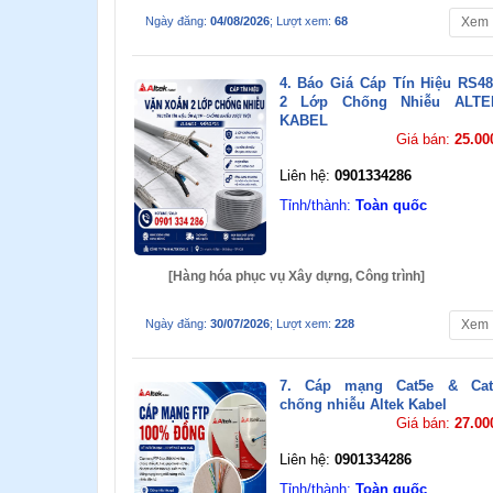
Ngày đăng:
04/08/2026
; Lượt xem:
68
Xem
4. Báo Giá Cáp Tín Hiệu RS4
2 Lớp Chống Nhiễu ALTE
KABEL
Giá bán:
25.00
Liên hệ:
0901334286
Tỉnh/thành:
Toàn quốc
[Hàng hóa phục vụ Xây dựng, Công trình]
Ngày đăng:
30/07/2026
; Lượt xem:
228
Xem
7. Cáp mạng Cat5e & Cat
chống nhiễu Altek Kabel
Giá bán:
27.00
Liên hệ:
0901334286
Tỉnh/thành:
Toàn quốc