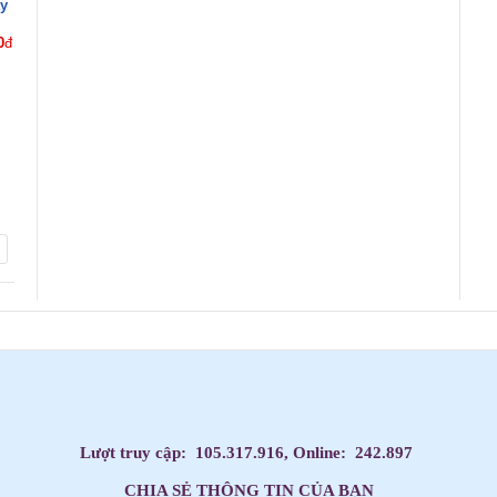
y
0
đ
Lượt truy cập:
105.317.916
, Online:
242.897
CHIA SẺ THÔNG TIN CỦA BẠN