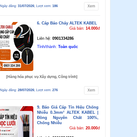
Ngày đăng:
31/07/2026
; Lượt xem:
186
Xem
6. Cáp Báo Cháy ALTEK KABEL
Giá bán:
14.000
đ
Liên hệ:
0901334286
Tỉnh/thành:
Toàn quốc
[Hàng hóa phục vụ Xây dựng, Công trình]
Ngày đăng:
28/07/2026
; Lượt xem:
276
Xem
9. Báo Giá Cáp Tín Hiệu Chống
Nhiễu 0.3mm² ALTEK KABEL |
Đồng Nguyên Chất 100%,
Chống Nhiễu
Giá bán:
20.000
đ