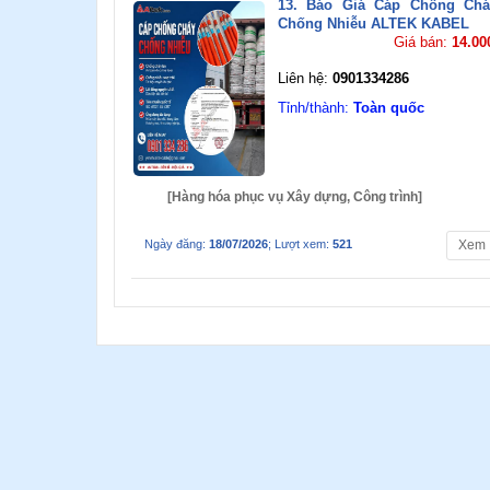
13. Báo Giá Cáp Chống Chá
Chống Nhiễu ALTEK KABEL
Giá bán:
14.00
Liên hệ:
0901334286
Tỉnh/thành:
Toàn quốc
[Hàng hóa phục vụ Xây dựng, Công trình]
Ngày đăng:
18/07/2026
; Lượt xem:
521
Xem