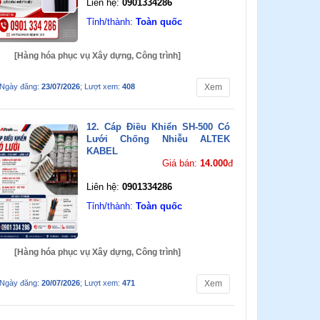
Liên hệ:
0901334286
Tỉnh/thành:
Toàn quốc
[Hàng hóa phục vụ Xây dựng, Công trình]
Ngày đăng:
23/07/2026
; Lượt xem:
408
Xem
12. Cáp Điều Khiển SH-500 Có
Lưới Chống Nhiễu ALTEK
KABEL
Giá bán:
14.000
đ
Liên hệ:
0901334286
Tỉnh/thành:
Toàn quốc
[Hàng hóa phục vụ Xây dựng, Công trình]
Ngày đăng:
20/07/2026
; Lượt xem:
471
Xem