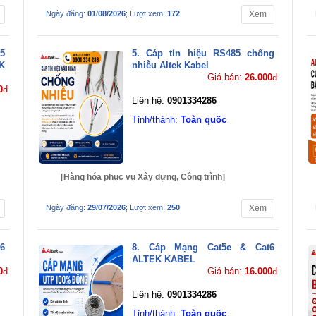
Ngày đăng:
01/08/2026
; Lượt xem:
172
Xem
85
5. Cáp tín hiệu RS485 chống
K
nhiễu Altek Kabel
Giá bán:
26.000
đ
0
đ
Liên hệ:
0901334286
Tỉnh/thành:
Toàn quốc
[Hàng hóa phục vụ Xây dựng, Công trình]
Ngày đăng:
29/07/2026
; Lượt xem:
250
Xem
6
8. Cáp Mạng Cat5e & Cat6
ALTEK KABEL
0
đ
Giá bán:
16.000
đ
Liên hệ:
0901334286
Tỉnh/thành:
Toàn quốc