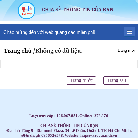
CHIA SẺ THÔNG TIN CỦA BẠN
Chào mừng đến với web quảng cáo miễn phí!
Trang chủ
/
Không có dữ liệu.
| Đăng mới
|
Trang trước
Trang sau
Lượt truy cập:
106.067.851
, Online:
278.376
CHIA SẺ THÔNG TIN CỦA BẠN
Địa chỉ: Tầng 9 - Diamond Plaza, 34 Lê Duẩn, Quận 1, TP. Hồ Chí Minh.
Điện thoại: 0856526578, Website: https://raovat.mdt.vn