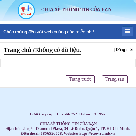
CHIA SẺ THÔNG TIN CỦA BẠN
Chào mừng đến với web quảng cáo miễn phí!
Trang chủ
/
Không có dữ liệu.
| Đăng mới
|
Trang trước
Trang sau
Lượt truy cập:
105.566.752
, Online:
91.955
CHIA SẺ THÔNG TIN CỦA BẠN
Địa chỉ: Tầng 9 - Diamond Plaza, 34 Lê Duẩn, Quận 1, TP. Hồ Chí Minh.
Điện thoại: 0856526578, Website: https://raovat.mdt.vn