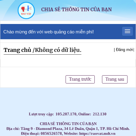
CHIA SẺ THÔNG TIN CỦA BẠN
Chào mừng đến với web quảng cáo miễn phí!
Trang chủ
/
Không có dữ liệu.
| Đăng mới
|
Trang trước
Trang sau
Lượt truy cập:
105.287.170
, Online:
212.130
CHIA SẺ THÔNG TIN CỦA BẠN
Địa chỉ: Tầng 9 - Diamond Plaza, 34 Lê Duẩn, Quận 1, TP. Hồ Chí Minh.
Điện thoại: 0856526578, Website: https://raovat.mdt.vn