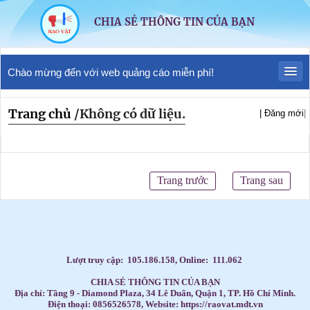
CHIA SẺ THÔNG TIN CỦA BẠN
Chào mừng đến với web quảng cáo miễn phí!
Trang chủ
/
Không có dữ liệu.
| Đăng mới
|
Trang trước
Trang sau
Lượt truy cập:
105.186.158
, Online:
111.062
CHIA SẺ THÔNG TIN CỦA BẠN
Địa chỉ: Tầng 9 - Diamond Plaza, 34 Lê Duẩn, Quận 1, TP. Hồ Chí Minh.
Điện thoại: 0856526578, Website: https://raovat.mdt.vn