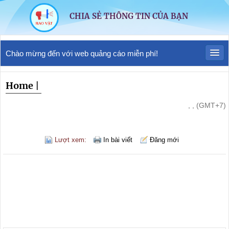
CHIA SẺ THÔNG TIN CỦA BẠN
Chào mừng đến với web quảng cáo miễn phí!
Home
|
, , (GMT+7)
Lượt xem:
In bài viết
Đăng mới