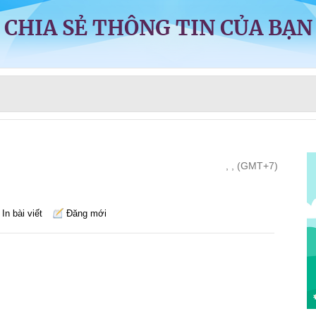
CHIA SẺ THÔNG TIN CỦA BẠN
, , (GMT+7)
In bài viết
Đăng mới