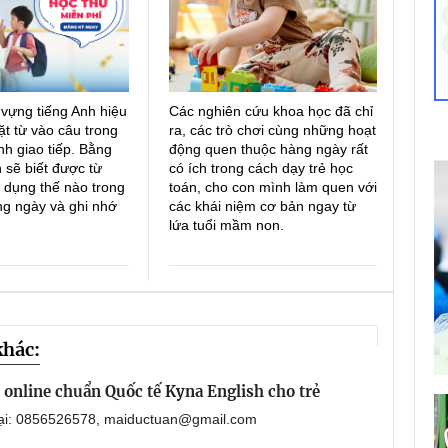
 vựng tiếng Anh hiệu
Các nghiên cứu khoa học đã chỉ
ặt từ vào câu trong
ra, các trò chơi cùng những hoạt
h giao tiếp. Bằng
động quen thuộc hàng ngày rất
 sẽ biết được từ
có ích trong cách dạy trẻ học
 dụng thế nào trong
toán, cho con mình làm quen với
ng ngày và ghi nhớ
các khái niệm cơ bản ngay từ
lứa tuổi mầm non.
khác:
online chuẩn Quốc tế Kyna English cho trẻ
oại: 0856526578, maiductuan@gmail.com