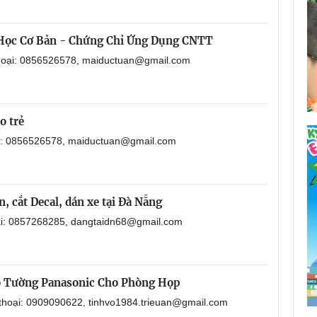
 Học Cơ Bản - Chứng Chỉ Ứng Dụng CNTT
thoại: 0856526578, maiductuan@gmail.com
o trẻ
ại: 0856526578, maiductuan@gmail.com
, cắt Decal, dán xe tại Đà Nẵng
oại: 0857268285, dangtaidn68@gmail.com
o Tường Panasonic Cho Phòng Họp
 thoại: 0909090622, tinhvo1984.trieuan@gmail.com