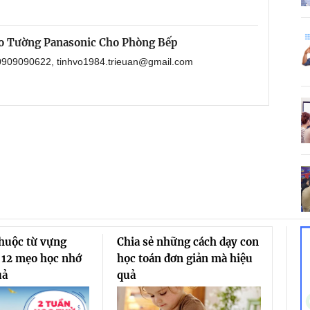
o Tường Panasonic Cho Phòng Bếp
: 0909090622, tinhvo1984.trieuan@gmail.com
thuộc từ vựng
Chia sẻ những cách dạy con
 12 mẹo học nhớ
học toán đơn giản mà hiệu
uả
quả