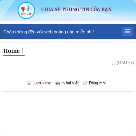
CHIA SẺ THÔNG TIN CỦA BẠN
Chào mừng đến với web quảng cáo miễn phí!
Home
|
, , (GMT+7)
Lượt xem:
In bài viết
Đăng mới