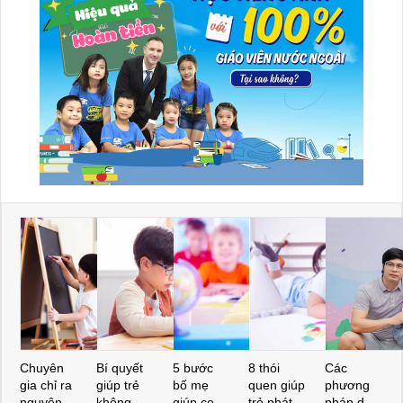
Chuyên
Bí quyết
5 bước
8 thói
Các
gia chỉ ra
giúp trẻ
bố mẹ
quen giúp
phương
nguyên
không
giúp con
trẻ phát
pháp dạy