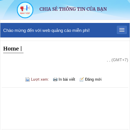
CHIA SẺ THÔNG TIN CỦA BẠN
Chào mừng đến với web quảng cáo miễn phí!
Home
|
, , (GMT+7)
Lượt xem:
In bài viết
Đăng mới