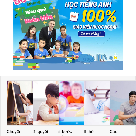
Chuyên
Bí quyết
5 bước
8 thói
Các