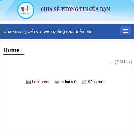
CHIA SẺ THÔNG TIN CỦA BẠN
Chào mừng đến với web quảng cáo miễn phí!
Home
|
, , (GMT+7)
Lượt xem:
In bài viết
Đăng mới