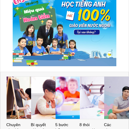
Chuyên
Bí quyết
5 bước
8 thói
Các