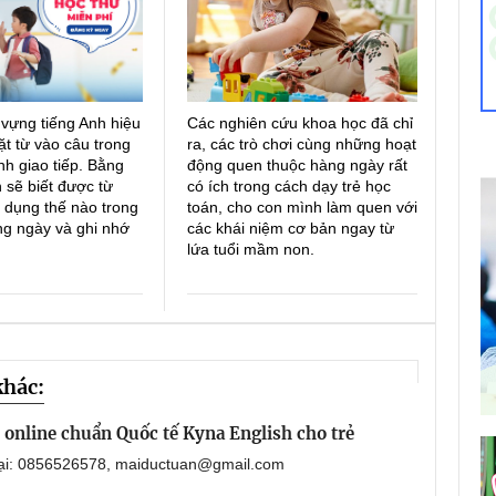
 vựng tiếng Anh hiệu
Các nghiên cứu khoa học đã chỉ
ặt từ vào câu trong
ra, các trò chơi cùng những hoạt
h giao tiếp. Bằng
động quen thuộc hàng ngày rất
 sẽ biết được từ
có ích trong cách dạy trẻ học
 dụng thế nào trong
toán, cho con mình làm quen với
ng ngày và ghi nhớ
các khái niệm cơ bản ngay từ
lứa tuổi mầm non.
khác:
online chuẩn Quốc tế Kyna English cho trẻ
oại: 0856526578, maiductuan@gmail.com