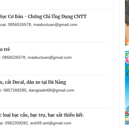
 Học Cơ Bản - Chứng Chỉ Ứng Dụng CNTT
thoại: 0856526578, maiductuan@gmail.com
o trẻ
ại: 0856526578, maiductuan@gmail.com
, cắt Decal, dán xe tại Đà Nẵng
oại: 0857268285, dangtaidn68@gmail.com
loại bạc cầu, bạc trụ, bạc sắt thiêu kết.
oại: 0982209282, anh09.ant@gmail.com