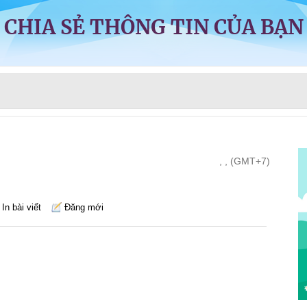
CHIA SẺ THÔNG TIN CỦA BẠN
, , (GMT+7)
In bài viết
Đăng mới