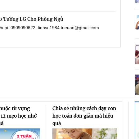
eo Tường LG Cho Phòng Ngủ
 thoại: 0909090622, tinhvo1984.trieuan@gmail.com
thuộc từ vựng
Chia sẻ những cách dạy con
 12 mẹo học nhớ
học toán đơn giản mà hiệu
uả
quả