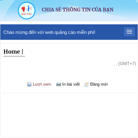
CHIA SẺ THÔNG TIN CỦA BẠN
Chào mừng đến với web quảng cáo miễn phí!
Home
|
, , (GMT+7)
Lượt xem:
In bài viết
Đăng mới