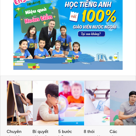
Chuyên
Bí quyết
5 bước
8 thói
Các