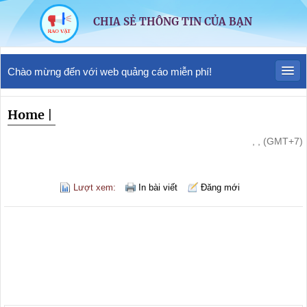
CHIA SẺ THÔNG TIN CỦA BẠN
Chào mừng đến với web quảng cáo miễn phí!
Home
|
, , (GMT+7)
Lượt xem:
In bài viết
Đăng mới