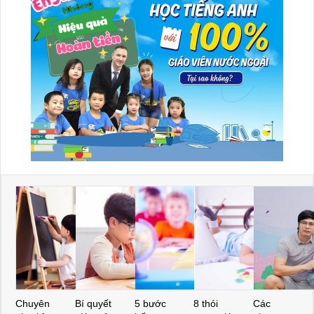
Chuyên
Bí quyết
5 bước
8 thói
Các