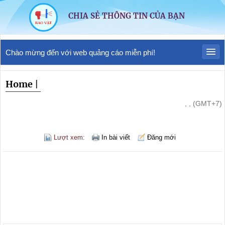
CHIA SẺ THÔNG TIN CỦA BẠN
Chào mừng đến với web quảng cáo miễn phí!
Home
|
, , (GMT+7)
Lượt xem:
In bài viết
Đăng mới