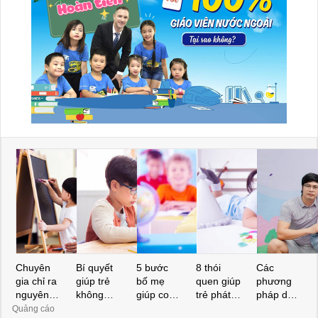
Chuyên
Bí quyết
5 bước
8 thói
Các
gia chỉ ra
giúp trẻ
bố mẹ
quen giúp
phương
nguyên
không
giúp con
trẻ phát
pháp dạy
nhân bất
ngại học
giỏi Toán
triển trí
con thông
Quảng cáo