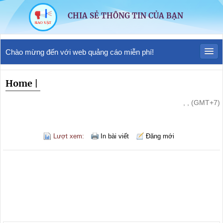
CHIA SẺ THÔNG TIN CỦA BẠN
Chào mừng đến với web quảng cáo miễn phí!
Home
|
, , (GMT+7)
Lượt xem:
In bài viết
Đăng mới