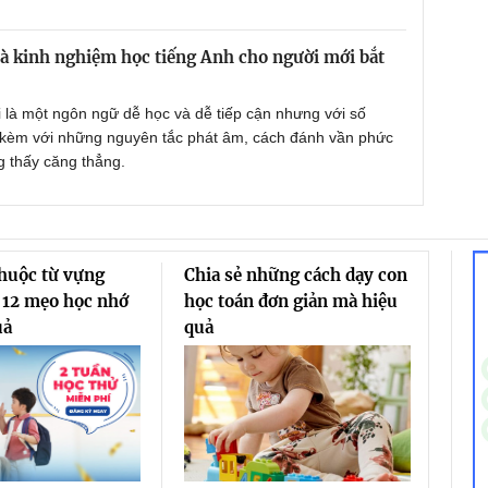
 kinh nghiệm học tiếng Anh cho người mới bắt
 là một ngôn ngữ dễ học và dễ tiếp cận nhưng với số
i kèm với những nguyên tắc phát âm, cách đánh vần phức
g thấy căng thẳng.
thuộc từ vựng
Chia sẻ những cách dạy con
 12 mẹo học nhớ
học toán đơn giản mà hiệu
uả
quả