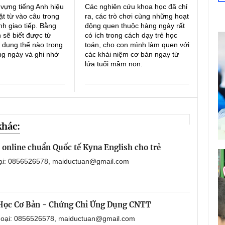
 vựng tiếng Anh hiệu
Các nghiên cứu khoa học đã chỉ
ặt từ vào câu trong
ra, các trò chơi cùng những hoạt
h giao tiếp. Bằng
động quen thuộc hàng ngày rất
 sẽ biết được từ
có ích trong cách dạy trẻ học
 dụng thế nào trong
toán, cho con mình làm quen với
ng ngày và ghi nhớ
các khái niệm cơ bản ngay từ
lứa tuổi mầm non.
khác:
online chuẩn Quốc tế Kyna English cho trẻ
oại: 0856526578, maiductuan@gmail.com
 Học Cơ Bản - Chứng Chỉ Ứng Dụng CNTT
thoại: 0856526578, maiductuan@gmail.com