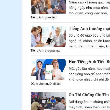
Nâng cao kỹ năng giao tiế
hàng ngày như mua sắm, thờ
thói quen, công việc nhà,..
Tiếng Anh giao tiếp
Tiếng Anh thương mại
30 chủ đề giao tiếp phổ bi
nghệ, tài chính, chiến lượ
hàng, đầu tư bảo hiểm, kinh
Tiếng Anh thương mại
Học Tiếng Anh Tiến B
Mất gốc lâu năm, học hoài 
cần tiếng Anh để phát triể
không có nhiều chi phí để
Dành cho người đi làm
Ôn Thi Chứng Chỉ Tin
Nội dung ôn thi chứng ch
máy tính, soạn thảo văn bả