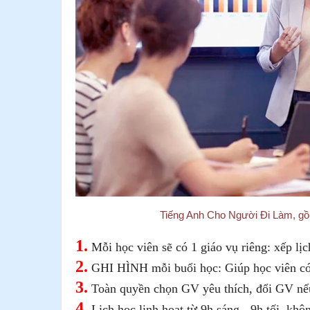
Tiếng Anh Cho Người Đi Làm, gồm
1
.
Mỗi học viên sẽ có 1 giáo vụ riêng: xếp lịc
2.
GHI HÌNH mỗi buổi học: Giúp học viên có t
3.
Toàn quyền chọn GV yêu thích, đổi GV nế
4.
Lịch học linh hoạt từ 9h sáng - 9h tối, khô