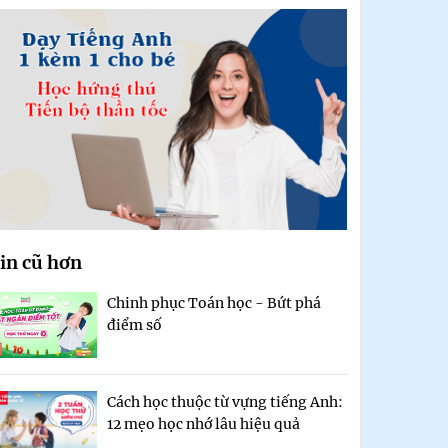
in cũ hơn
Chinh phục Toán học - Bứt phá
điểm số
Cách học thuộc từ vựng tiếng Anh:
12 mẹo học nhớ lâu hiệu quả