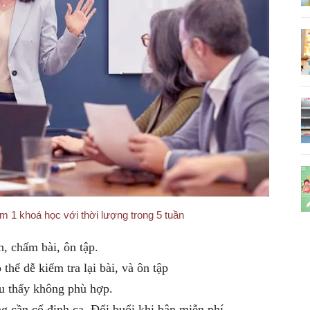
 1 khoá học với thời lượng trong 5 tuần
h, chấm bài, ôn tập.
hể dễ kiểm tra lại bài, và ôn tập
u thấy không phù hợp.
ng cần cố định ca. Đổi buổi khi bận miễn phí.