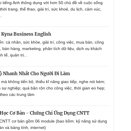
p tiếng Anh thông dụng với hơn 50 chủ đề về cuộc sống
i trang, thể thao, giải trí, sức khoẻ, du lịch, cảm xúc,
..
 Kyna Business English
ến: cá nhân, sức khỏe, giải trí, công việc, mua bán, công
c, bán hàng, marketing, phân tích dữ liệu, dịch vụ khách
 tế, quản trị...
ộ Nhanh Nhất Cho Người Đi Làm
mà không tiến bộ, thiếu kĩ năng giao tiếp, nghe nói kém;
n sự nghiệp; quá bận rộn cho công việc, thời gian eo hẹp;
 theo các trung tâm
 Học Cơ Bản - Chứng Chỉ Ứng Dụng CNTT
ỉ CNTT cơ bản gồm 06 module (bao bồm: kỹ năng sử dụng
n và bảng tính, internet)